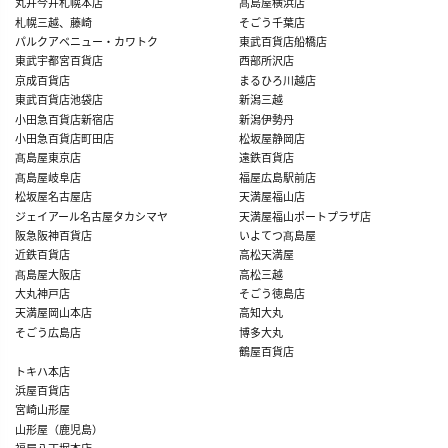
丸井今井札幌本店
髙島屋横浜店
札幌三越、藤崎
そごう千葉店
パルクアベニュー・カワトク
東武百貨店船橋店
東武宇都宮百貨店
西部所沢店
京成百貨店
まるひろ川越店
東武百貨店池袋店
新潟三越
小田急百貨店新宿店
新潟伊勢丹
小田急百貨店町田店
松坂屋静岡店
髙島屋東京店
遠鉄百貨店
髙島屋岐阜店
福屋広島駅前店
松坂屋名古屋店
天満屋福山店
ジェイアール名古屋タカシマヤ
天満屋福山ポートプラザ店
阪急阪神百貨店
いよてつ髙島屋
近鉄百貨店
高松天満屋
髙島屋大阪店
高松三越
大丸神戸店
そごう徳島店
天満屋岡山本店
高知大丸
そごう広島店
博多大丸
鶴屋百貨店
トキハ本店
浜屋百貨店
宮崎山形屋
山形屋（鹿児島）