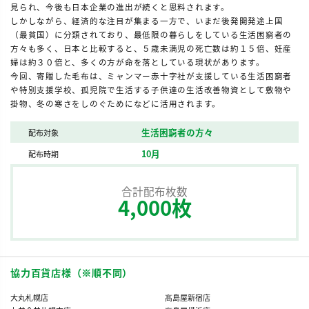
見られ、今後も日本企業の進出が続くと思料されます。
しかしながら、経済的な注目が集まる一方で、いまだ後発開発途上国
（最貧国）に分類されており、最低限の暮らしをしている生活困窮者の
方々も多く、日本と比較すると、５歳未満児の死亡数は約１５倍、妊産
婦は約３０倍と、多くの方が命を落としている現状があります。
今回、寄贈した毛布は、ミャンマー赤十字社が支援している生活困窮者
や特別支援学校、孤児院で生活する子供達の生活改善物資として敷物や
掛物、冬の寒さをしのぐためになどに活用されます。
生活困窮者の方々
配布対象
10月
配布時期
合計配布枚数
4,000枚
協力百貨店様（※順不同）
大丸札幌店
髙島屋新宿店