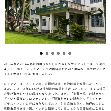
Previous
Next
2013年秋と2014年春にお引き取りした衣料をリサイクルして作った毛布
４,０００枚を、ミャンマーの生活困窮者や特別支援学校、孤児院で生活
する子供達を中心に寄贈しました。
ミャンマーは、２０１２年に米国が経済・金融制裁を解除したことで、
また、２０１３年にEUが経済制裁の解除を決定したことで、多くの外国
企業が進出しやすい環境となりました。また、「消費市場」の観点から
「アジア最後のフロンティア」、「製造拠点」の観点から「チャイナ・
プラス・ワン」と呼ばれたりしており、対日感情も良く、地理的にも大
規模市場である中国、インドと隣接していることから重要拠点になると